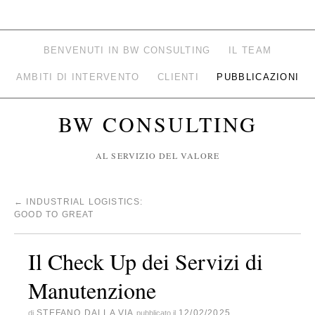
BENVENUTI IN BW CONSULTING
IL TEAM
AMBITI DI INTERVENTO
CLIENTI
PUBBLICAZIONI
BW CONSULTING
AL SERVIZIO DEL VALORE
←
INDUSTRIAL LOGISTICS:
GOOD TO GREAT
Il Check Up dei Servizi di
Manutenzione
STEFANO DALLA VIA
12/02/2025
di
pubblicato il